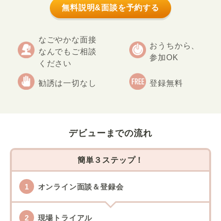
無料説明&面談を予約する
なごやかな面接
おうちから、
なんでもご相談
参加OK
ください
勧誘は一切なし
登録無料
デビューまでの流れ
簡単３ステップ！
オンライン面談＆登録会
現場トライアル