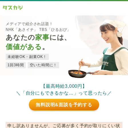
メディアで紹介され話題！
NHK「あさイチ」 TBS「ひるおび」
あなたの
家事
には、
価値がある
。
未経験OK・副業OK！
1回3時間
空いた時間に！
【最高時給3,000円】
＼「自分にもできるかな…」って思ったら／
無料説明&面談を予約する
申し訳ありませんが、ご応募が多く予約が取りにくい状