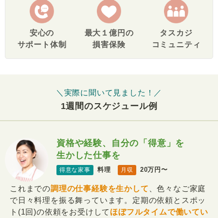
安心の
最大１億円の
タスカジ
サポート体制
損害保険
コミュニティ
＼実際に聞いて見ました！／
1週間のスケジュール例
資格や経験、自分の「得意」を
生かした仕事を
料理
20万円〜
得意な家事
月収
これまでの
調理の仕事経験を生かして
、色々なご家庭
で日々料理を振る舞っています。定期の依頼とスポッ
ト(1回)の依頼をお受けして
ほぼフルタイムで働いてい