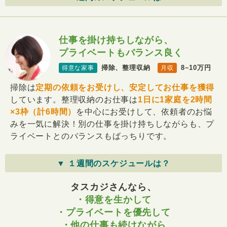
仕事を掛け持ちしながら、
プライベートもバランス良く
掃除、整理収納
8~10万円
得意な家事
月収
掃除は
定期の依頼をお受けし、安定してお仕事を獲得
しています。整理収納のお仕事は
1日に1家庭を2時間
×3枠（計6時間）
を中心にお受けして、依頼者のお悩
みを一気に解決！別の仕事を掛け持ちしながらも、プ
ライベートとのバランスもばっちりです。
▼ １週間のスケジュールは？
タスカジさんなら、
・得意を生かして
・プライベートを優先して
・他の仕事も続けながら