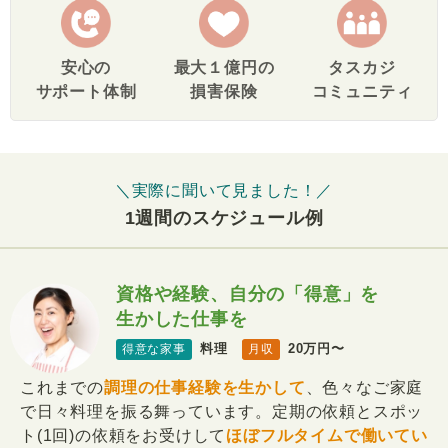
安心の
最大１億円の
タスカジ
サポート体制
損害保険
コミュニティ
＼実際に聞いて見ました！／
1週間のスケジュール例
資格や経験、自分の「得意」を
生かした仕事を
料理
20万円〜
得意な家事
月収
これまでの
調理の仕事経験を生かして
、色々なご家庭
で日々料理を振る舞っています。定期の依頼とスポッ
ト(1回)の依頼をお受けして
ほぼフルタイムで働いてい