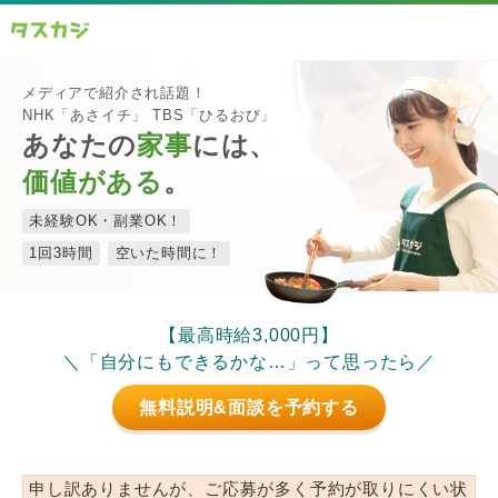
メディアで紹介され話題！
NHK「あさイチ」 TBS「ひるおび」
あなたの
家事
には、
価値がある
。
未経験OK・副業OK！
1回3時間
空いた時間に！
【最高時給3,000円】
＼「自分にもできるかな…」って思ったら／
無料説明&面談を予約する
申し訳ありませんが、ご応募が多く予約が取りにくい状