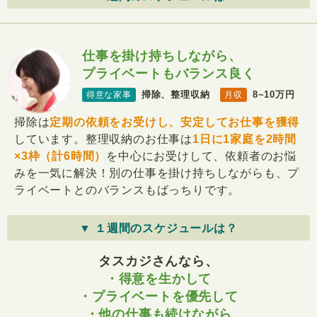
仕事を掛け持ちしながら、
プライベートもバランス良く
掃除、整理収納
8~10万円
得意な家事
月収
掃除は
定期の依頼をお受けし、安定してお仕事を獲得
しています。整理収納のお仕事は
1日に1家庭を2時間
×3枠（計6時間）
を中心にお受けして、依頼者のお悩
みを一気に解決！別の仕事を掛け持ちしながらも、プ
ライベートとのバランスもばっちりです。
▼ １週間のスケジュールは？
タスカジさんなら、
・得意を生かして
・プライベートを優先して
・他の仕事も続けながら