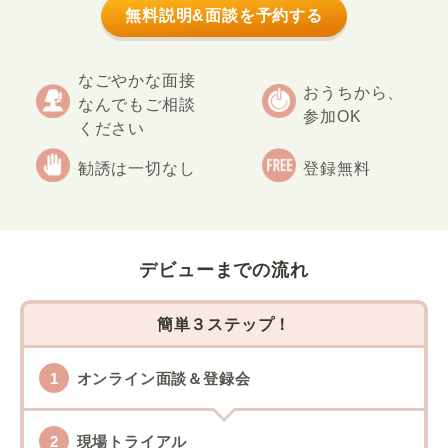
無料説明&面談を予約する
なごやかな面接
おうちから、
なんでもご相談
参加OK
ください
勧誘は一切なし
登録無料
デビューまでの流れ
簡単３ステップ！
オンライン面談＆登録会
現場トライアル