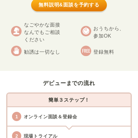
無料説明&面談を予約する
なごやかな面接
おうちから、
なんでもご相談
参加OK
ください
勧誘は一切なし
登録無料
デビューまでの流れ
簡単３ステップ！
オンライン面談＆登録会
現場トライアル