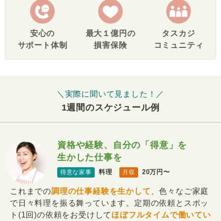
安心の
最大１億円の
タスカジ
サポート体制
損害保険
コミュニティ
＼実際に聞いて見ました！／
1週間のスケジュール例
資格や経験、自分の「得意」を
生かした仕事を
料理
20万円〜
得意な家事
月収
これまでの
調理の仕事経験を生かして
、色々なご家庭
で日々料理を振る舞っています。定期の依頼とスポッ
ト(1回)の依頼をお受けして
ほぼフルタイムで働いてい