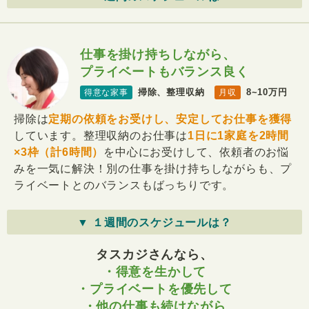
仕事を掛け持ちしながら、
プライベートもバランス良く
掃除、整理収納
8~10万円
得意な家事
月収
掃除は
定期の依頼をお受けし、安定してお仕事を獲得
しています。整理収納のお仕事は
1日に1家庭を2時間
×3枠（計6時間）
を中心にお受けして、依頼者のお悩
みを一気に解決！別の仕事を掛け持ちしながらも、プ
ライベートとのバランスもばっちりです。
▼ １週間のスケジュールは？
タスカジさんなら、
・得意を生かして
・プライベートを優先して
・他の仕事も続けながら