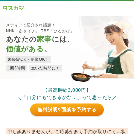
メディアで紹介され話題！
NHK「あさイチ」 TBS「ひるおび」
あなたの
家事
には、
価値がある
。
未経験OK・副業OK！
1回3時間
空いた時間に！
【最高時給3,000円】
＼「自分にもできるかな…」って思ったら／
無料説明&面談を予約する
申し訳ありませんが、ご応募が多く予約が取りにくい状