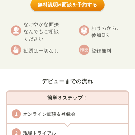
無料説明&面談を予約する
なごやかな面接
おうちから、
なんでもご相談
参加OK
ください
勧誘は一切なし
登録無料
デビューまでの流れ
簡単３ステップ！
オンライン面談＆登録会
現場トライアル