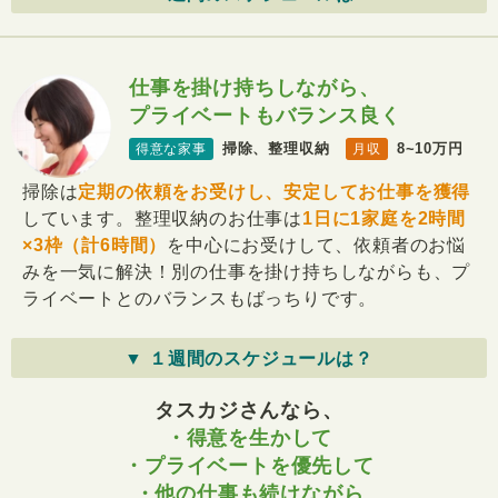
仕事を掛け持ちしながら、
プライベートもバランス良く
掃除、整理収納
8~10万円
得意な家事
月収
掃除は
定期の依頼をお受けし、安定してお仕事を獲得
しています。整理収納のお仕事は
1日に1家庭を2時間
×3枠（計6時間）
を中心にお受けして、依頼者のお悩
みを一気に解決！別の仕事を掛け持ちしながらも、プ
ライベートとのバランスもばっちりです。
▼ １週間のスケジュールは？
タスカジさんなら、
・得意を生かして
・プライベートを優先して
・他の仕事も続けながら