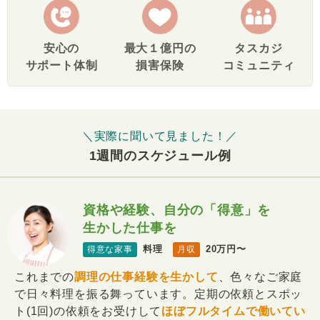
安心の
最大１億円の
タスカジ
サポート体制
損害保険
コミュニティ
＼実際に聞いて見ました！／
1週間のスケジュール例
資格や経験、自分の「得意」を
生かした仕事を
料理
20万円〜
得意な家事
月収
これまでの
調理の仕事経験を生かして
、色々なご家庭
で日々料理を振る舞っています。定期の依頼とスポッ
ト(1回)の依頼をお受けして
ほぼフルタイムで働いてい