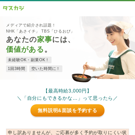
メディアで紹介され話題！
NHK「あさイチ」 TBS「ひるおび」
あなたの
家事
には、
価値がある
。
未経験OK・副業OK！
1回3時間
空いた時間に！
【最高時給3,000円】
＼「自分にもできるかな…」って思ったら／
無料説明&面談を予約する
申し訳ありませんが、ご応募が多く予約が取りにくい状