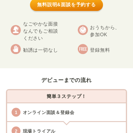
無料説明&面談を予約する
なごやかな面接
おうちから、
なんでもご相談
参加OK
ください
勧誘は一切なし
登録無料
デビューまでの流れ
簡単３ステップ！
オンライン面談＆登録会
現場トライアル