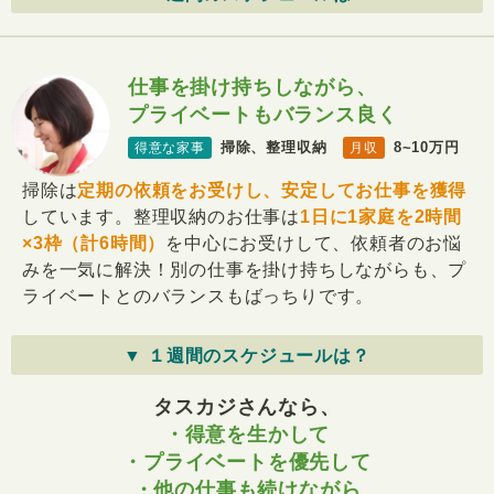
仕事を掛け持ちしながら、
プライベートもバランス良く
掃除、整理収納
8~10万円
得意な家事
月収
掃除は
定期の依頼をお受けし、安定してお仕事を獲得
しています。整理収納のお仕事は
1日に1家庭を2時間
×3枠（計6時間）
を中心にお受けして、依頼者のお悩
みを一気に解決！別の仕事を掛け持ちしながらも、プ
ライベートとのバランスもばっちりです。
▼ １週間のスケジュールは？
タスカジさんなら、
・得意を生かして
・プライベートを優先して
・他の仕事も続けながら