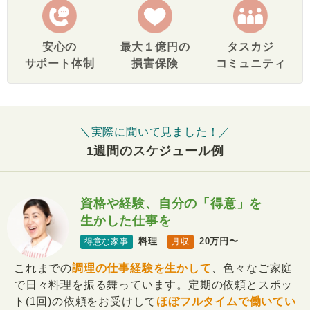
安心の
最大１億円の
タスカジ
サポート体制
損害保険
コミュニティ
＼実際に聞いて見ました！／
1週間のスケジュール例
資格や経験、自分の「得意」を
生かした仕事を
料理
20万円〜
得意な家事
月収
これまでの
調理の仕事経験を生かして
、色々なご家庭
で日々料理を振る舞っています。定期の依頼とスポッ
ト(1回)の依頼をお受けして
ほぼフルタイムで働いてい