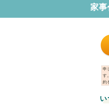
家事
申
す
約
い