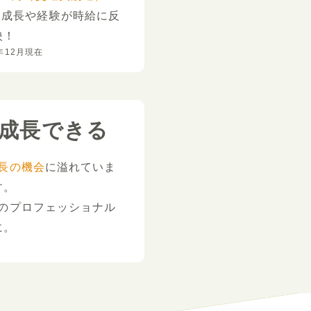
。
成長や経験が時給に反
映！
年12月現在
成長できる
長の機会
に溢れていま
す。
のプロフェッショナル
に。