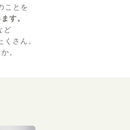
のことを
います。
など
たくさん。
んか。