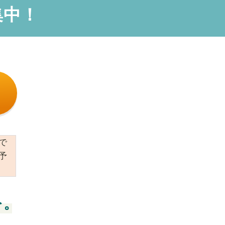
集中！
で
予
を。