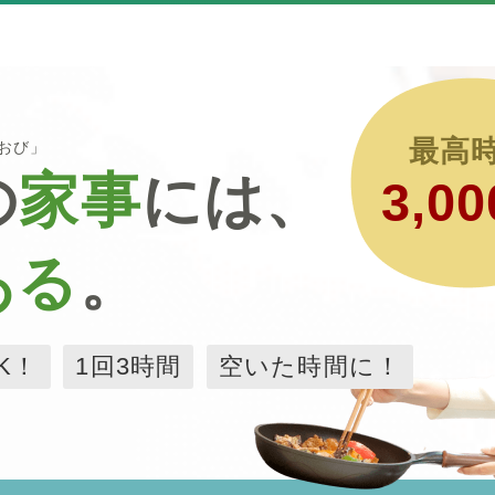
最高
るおび」
の
家事
には、
3,00
ある
。
K！
1回3時間
空いた時間に！