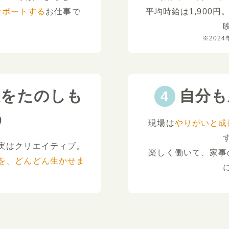
サポートする
お仕事で
平均時給は1,900円
。
※2024
夫をたのしも
自分も
う
現場は
やりがいと成
実はクリエイティブ。
楽しく働いて、家事
を、どんどん生かせま
。