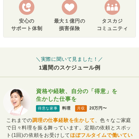
安心の
最大１億円の
タスカジ
サポート体制
損害保険
コミュニティ
＼実際に聞いて見ました！／
1週間のスケジュール例
資格や経験、自分の「得意」を
生かした仕事を
料理
20万円〜
得意な家事
月収
これまでの
調理の仕事経験を生かして
、色々なご家庭
で日々料理を振る舞っています。定期の依頼とスポッ
ト(1回)の依頼をお受けして
ほぼフルタイムで働いてい