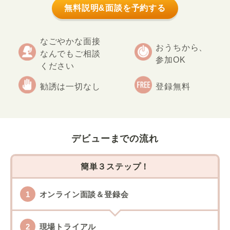
無料説明&面談を予約する
なごやかな面接
おうちから、
なんでもご相談
参加OK
ください
勧誘は一切なし
登録無料
デビューまでの流れ
簡単３ステップ！
オンライン面談＆登録会
現場トライアル