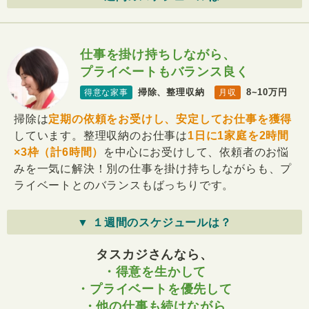
仕事を掛け持ちしながら、
プライベートもバランス良く
掃除、整理収納
8~10万円
得意な家事
月収
掃除は
定期の依頼をお受けし、安定してお仕事を獲得
しています。整理収納のお仕事は
1日に1家庭を2時間
×3枠（計6時間）
を中心にお受けして、依頼者のお悩
みを一気に解決！別の仕事を掛け持ちしながらも、プ
ライベートとのバランスもばっちりです。
▼ １週間のスケジュールは？
タスカジさんなら、
・得意を生かして
・プライベートを優先して
・他の仕事も続けながら