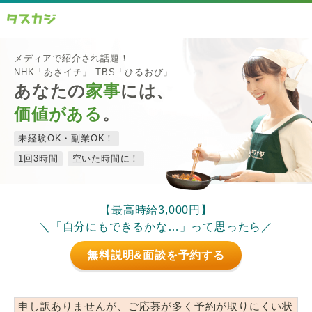
メディアで紹介され話題！
NHK「あさイチ」 TBS「ひるおび」
あなたの
家事
には、
価値がある
。
未経験OK・副業OK！
1回3時間
空いた時間に！
【最高時給3,000円】
＼「自分にもできるかな…」って思ったら／
無料説明&面談を予約する
申し訳ありませんが、ご応募が多く予約が取りにくい状