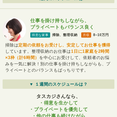
仕事を掛け持ちしながら、
プライベートもバランス良く
掃除、整理収納
8~10万円
得意な家事
月収
掃除は
定期の依頼をお受けし、安定してお仕事を獲得
しています。整理収納のお仕事は
1日に1家庭を2時間
×3枠（計6時間）
を中心にお受けして、依頼者のお悩
みを一気に解決！別の仕事を掛け持ちしながらも、プ
ライベートとのバランスもばっちりです。
▼ １週間のスケジュールは？
タスカジさんなら、
・得意を生かして
・プライベートを優先して
・他の仕事も続けながら