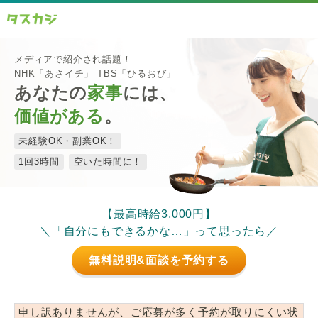
メディアで紹介され話題！
NHK「あさイチ」 TBS「ひるおび」
あなたの
家事
には、
価値がある
。
未経験OK・副業OK！
1回3時間
空いた時間に！
【最高時給3,000円】
＼「自分にもできるかな…」って思ったら／
無料説明&面談を予約する
申し訳ありませんが、ご応募が多く予約が取りにくい状