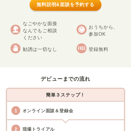
無料説明&面談を予約する
なごやかな面接
おうちから、
なんでもご相談
参加OK
ください
勧誘は一切なし
登録無料
デビューまでの流れ
簡単３ステップ！
オンライン面談＆登録会
現場トライアル