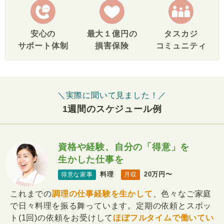
安心の
最大１億円の
タスカジ
サポート体制
損害保険
コミュニティ
＼実際に聞いて見ました！／
1週間のスケジュール例
資格や経験、自分の「得意」を
生かした仕事を
料理
20万円〜
得意な家事
月収
これまでの
調理の仕事経験を生かして
、色々なご家庭
で日々料理を振る舞っています。定期の依頼とスポッ
ト(1回)の依頼をお受けして
ほぼフルタイムで働いてい