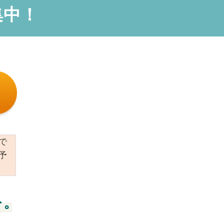
集中！
で
予
を。