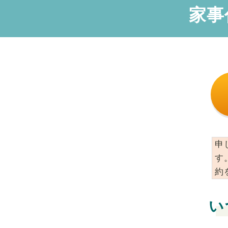
家事
申
す
約
い