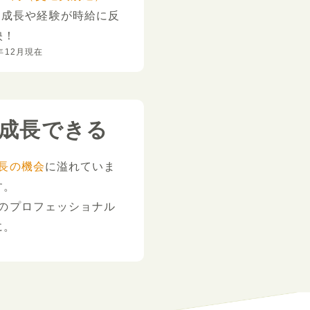
。
成長や経験が時給に反
映！
年12月現在
成長できる
長の機会
に溢れていま
す。
のプロフェッショナル
に。