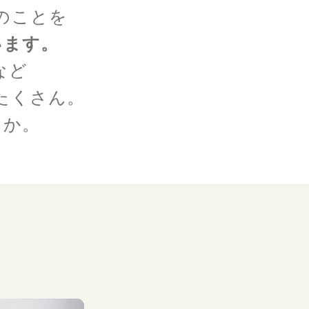
のことを
います。
など
たくさん。
んか。