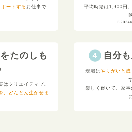
サポートする
お仕事で
平均時給は1,900円
。
※2024
夫をたのしも
自分も
う
現場は
やりがいと成
実はクリエイティブ。
楽しく働いて、家事
を、どんどん生かせま
。