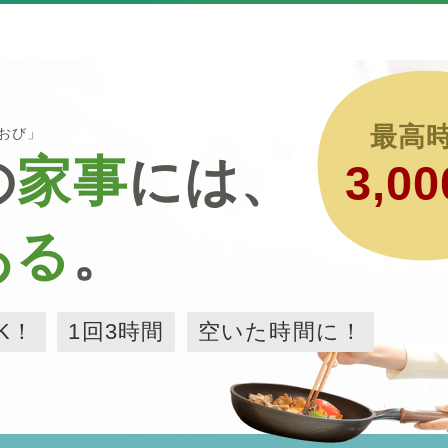
最高
るおび」
の
家事
には、
3,00
ある
。
K！
1回3時間
空いた時間に！