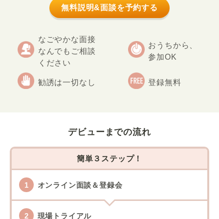
無料説明&面談を予約する
なごやかな面接
おうちから、
なんでもご相談
参加OK
ください
勧誘は一切なし
登録無料
デビューまでの流れ
簡単３ステップ！
オンライン面談＆登録会
現場トライアル