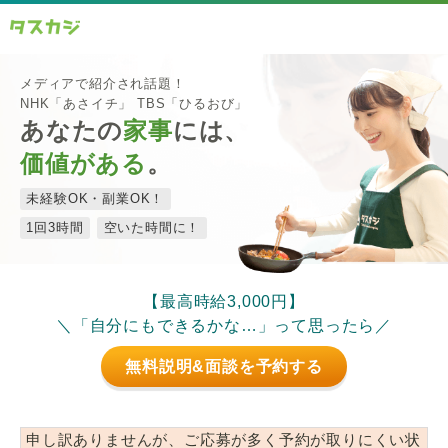
メディアで紹介され話題！
NHK「あさイチ」 TBS「ひるおび」
あなたの
家事
には、
価値がある
。
未経験OK・副業OK！
1回3時間
空いた時間に！
【最高時給3,000円】
＼「自分にもできるかな…」って思ったら／
無料説明&面談を予約する
申し訳ありませんが、ご応募が多く予約が取りにくい状