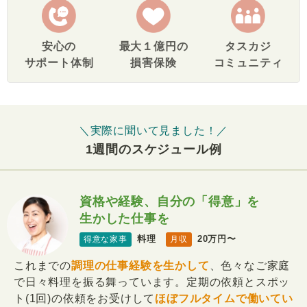
安心の
最大１億円の
タスカジ
サポート体制
損害保険
コミュニティ
＼実際に聞いて見ました！／
1週間のスケジュール例
資格や経験、自分の「得意」を
生かした仕事を
料理
20万円〜
得意な家事
月収
これまでの
調理の仕事経験を生かして
、色々なご家庭
で日々料理を振る舞っています。定期の依頼とスポッ
ト(1回)の依頼をお受けして
ほぼフルタイムで働いてい