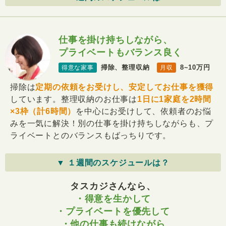
仕事を掛け持ちしながら、
プライベートもバランス良く
掃除、整理収納
8~10万円
得意な家事
月収
掃除は
定期の依頼をお受けし、安定してお仕事を獲得
しています。整理収納のお仕事は
1日に1家庭を2時間
×3枠（計6時間）
を中心にお受けして、依頼者のお悩
みを一気に解決！別の仕事を掛け持ちしながらも、プ
ライベートとのバランスもばっちりです。
▼ １週間のスケジュールは？
タスカジさんなら、
・得意を生かして
・プライベートを優先して
・他の仕事も続けながら