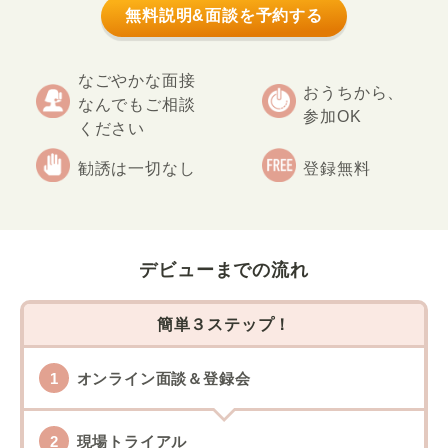
無料説明&面談を予約する
なごやかな面接
おうちから、
なんでもご相談
参加OK
ください
勧誘は一切なし
登録無料
デビューまでの流れ
簡単３ステップ！
オンライン面談＆登録会
現場トライアル