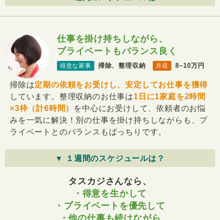
仕事を掛け持ちしながら、
プライベートもバランス良く
掃除、整理収納
8~10万円
得意な家事
月収
掃除は
定期の依頼をお受けし、安定してお仕事を獲得
しています。整理収納のお仕事は
1日に1家庭を2時間
×3枠（計6時間）
を中心にお受けして、依頼者のお悩
みを一気に解決！別の仕事を掛け持ちしながらも、プ
ライベートとのバランスもばっちりです。
▼ １週間のスケジュールは？
タスカジさんなら、
・得意を生かして
・プライベートを優先して
・他の仕事も続けながら