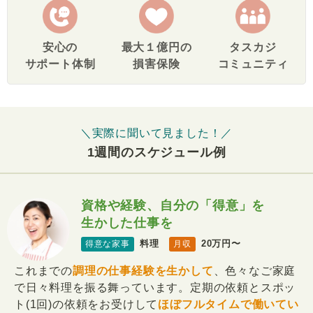
安心の
最大１億円の
タスカジ
サポート体制
損害保険
コミュニティ
＼実際に聞いて見ました！／
1週間のスケジュール例
資格や経験、自分の「得意」を
生かした仕事を
料理
20万円〜
得意な家事
月収
これまでの
調理の仕事経験を生かして
、色々なご家庭
で日々料理を振る舞っています。定期の依頼とスポッ
ト(1回)の依頼をお受けして
ほぼフルタイムで働いてい