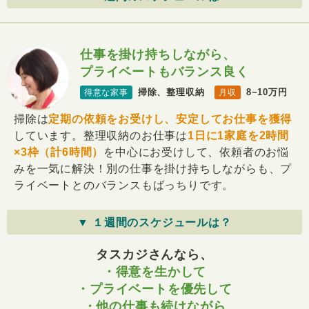
仕事を掛け持ちしながら、
プライベートもバランス良く
掃除、整理収納
8~10万円
得意な家事
月収
掃除は
定期の依頼をお受けし、安定してお仕事を獲得
しています。整理収納のお仕事は
1日に1家庭を2時間
×3枠（計6時間）
を中心にお受けして、依頼者のお悩
みを一気に解決！別の仕事を掛け持ちしながらも、プ
ライベートとのバランスもばっちりです。
▼ １週間のスケジュールは？
タスカジさんなら、
・得意を生かして
・プライベートを優先して
・他の仕事も続けながら