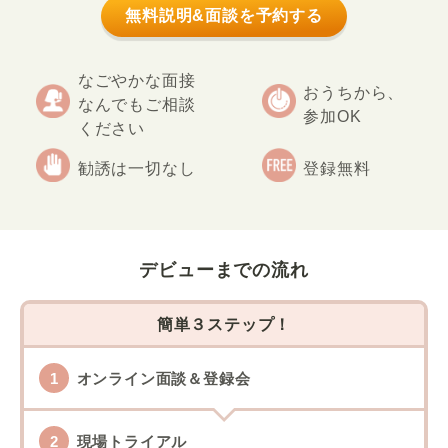
無料説明&面談を予約する
なごやかな面接
おうちから、
なんでもご相談
参加OK
ください
勧誘は一切なし
登録無料
デビューまでの流れ
簡単３ステップ！
オンライン面談＆登録会
現場トライアル