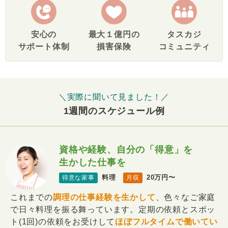
安心の
最大１億円の
タスカジ
サポート体制
損害保険
コミュニティ
＼実際に聞いて見ました！／
1週間のスケジュール例
資格や経験、自分の「得意」を
生かした仕事を
料理
20万円〜
得意な家事
月収
これまでの
調理の仕事経験を生かして
、色々なご家庭
で日々料理を振る舞っています。定期の依頼とスポッ
ト(1回)の依頼をお受けして
ほぼフルタイムで働いてい