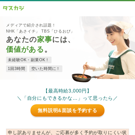
メディアで紹介され話題！
NHK「あさイチ」 TBS「ひるおび」
あなたの
家事
には、
価値がある
。
未経験OK・副業OK！
1回3時間
空いた時間に！
【最高時給3,000円】
＼「自分にもできるかな…」って思ったら／
無料説明&面談を予約する
申し訳ありませんが、ご応募が多く予約が取りにくい状