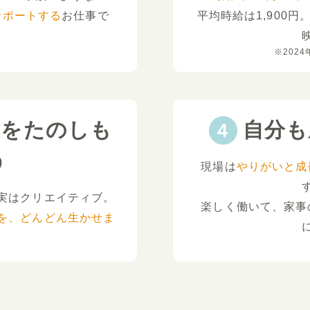
サポートする
お仕事で
平均時給は1,900円
。
※2024
夫をたのしも
自分も
う
現場は
やりがいと成
実はクリエイティブ。
楽しく働いて、家事
を、どんどん生かせま
。