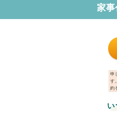
家事
申
す
約
い