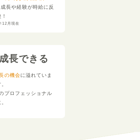
。
成長や経験が時給に反
映！
年12月現在
成長できる
長の機会
に溢れていま
す。
のプロフェッショナル
に。