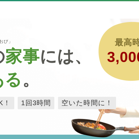
最高
るおび」
の
家事
には、
3,00
ある
。
K！
1回3時間
空いた時間に！