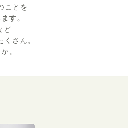
のことを
います。
など
たくさん。
んか。