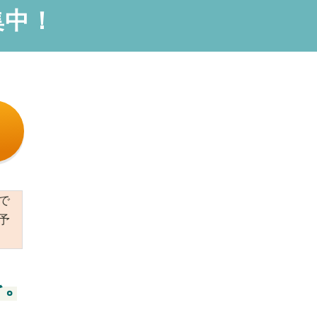
集中！
で
予
を。