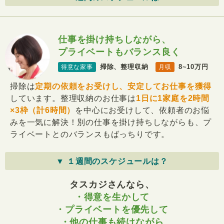
仕事を掛け持ちしながら、
プライベートもバランス良く
掃除、整理収納
8~10万円
得意な家事
月収
掃除は
定期の依頼をお受けし、安定してお仕事を獲得
しています。整理収納のお仕事は
1日に1家庭を2時間
×3枠（計6時間）
を中心にお受けして、依頼者のお悩
みを一気に解決！別の仕事を掛け持ちしながらも、プ
ライベートとのバランスもばっちりです。
▼ １週間のスケジュールは？
タスカジさんなら、
・得意を生かして
・プライベートを優先して
・他の仕事も続けながら