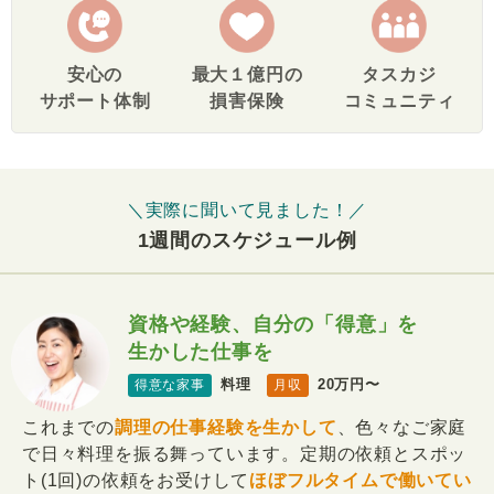
安心の
最大１億円の
タスカジ
サポート体制
損害保険
コミュニティ
＼実際に聞いて見ました！／
1週間のスケジュール例
資格や経験、自分の「得意」を
生かした仕事を
料理
20万円〜
得意な家事
月収
これまでの
調理の仕事経験を生かして
、色々なご家庭
で日々料理を振る舞っています。定期の依頼とスポッ
ト(1回)の依頼をお受けして
ほぼフルタイムで働いてい