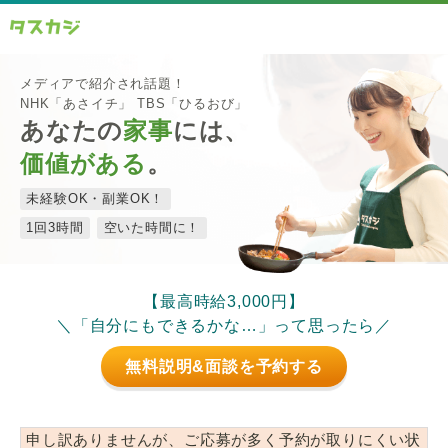
メディアで紹介され話題！
NHK「あさイチ」 TBS「ひるおび」
あなたの
家事
には、
価値がある
。
未経験OK・副業OK！
1回3時間
空いた時間に！
【最高時給3,000円】
＼「自分にもできるかな…」って思ったら／
無料説明&面談を予約する
申し訳ありませんが、ご応募が多く予約が取りにくい状