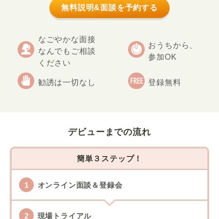
無料説明&面談を予約する
なごやかな面接
おうちから、
なんでもご相談
参加OK
ください
勧誘は一切なし
登録無料
デビューまでの流れ
簡単３ステップ！
オンライン面談＆登録会
現場トライアル