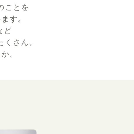
のことを
います。
など
たくさん。
んか。