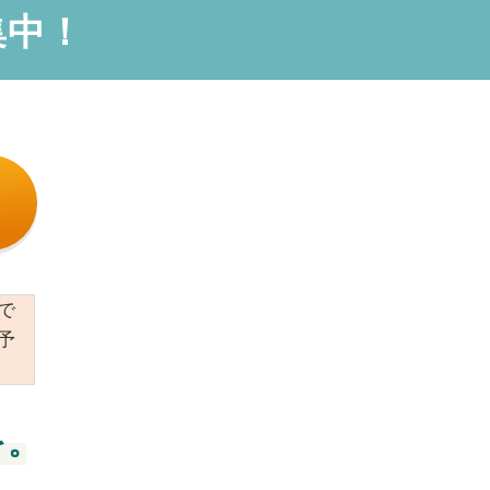
集中！
で
予
を。