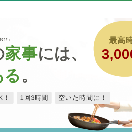
最高
るおび」
の
家事
には、
3,00
ある
。
K！
1回3時間
空いた時間に！