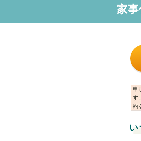
家事
申
す
約
い