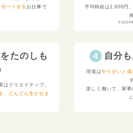
サポートする
お仕事で
平均時給は1,900円
。
※2024
夫をたのしも
自分も
う
現場は
やりがいと成
実はクリエイティブ。
楽しく働いて、家事
を、どんどん生かせま
。