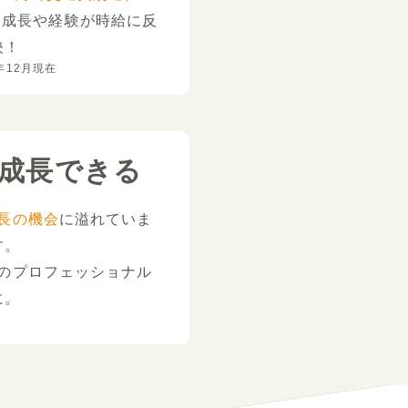
。
成長や経験が時給に反
映！
年12月現在
成長できる
長の機会
に溢れていま
す。
のプロフェッショナル
に。