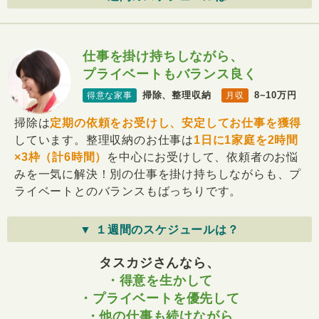
仕事を掛け持ちしながら、
プライベートもバランス良く
掃除、整理収納
8~10万円
得意な家事
月収
掃除は
定期の依頼をお受けし、安定してお仕事を獲得
しています。整理収納のお仕事は
1日に1家庭を2時間
×3枠（計6時間）
を中心にお受けして、依頼者のお悩
みを一気に解決！別の仕事を掛け持ちしながらも、プ
ライベートとのバランスもばっちりです。
▼ １週間のスケジュールは？
タスカジさんなら、
・得意を生かして
・プライベートを優先して
・他の仕事も続けながら