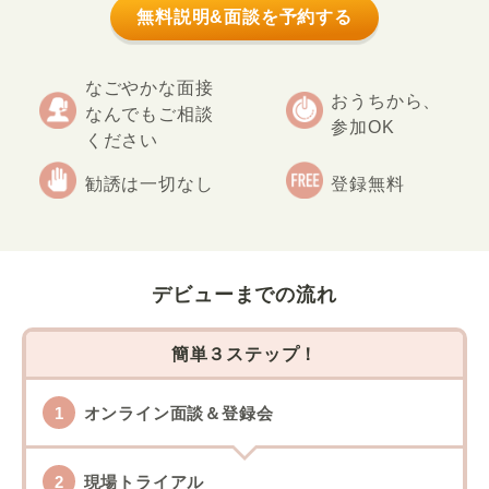
無料説明&面談を予約する
なごやかな面接
おうちから、
なんでもご相談
参加OK
ください
勧誘は一切なし
登録無料
デビューまでの流れ
簡単３ステップ！
オンライン面談＆登録会
現場トライアル