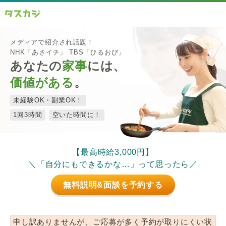
メディアで紹介され話題！
NHK「あさイチ」 TBS「ひるおび」
あなたの
家事
には、
価値がある
。
未経験OK・副業OK！
1回3時間
空いた時間に！
【最高時給3,000円】
＼「自分にもできるかな…」って思ったら／
無料説明&面談を予約する
申し訳ありませんが、ご応募が多く予約が取りにくい状