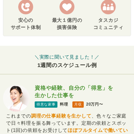
安心の
最大１億円の
タスカジ
サポート体制
損害保険
コミュニティ
＼実際に聞いて見ました！／
1週間のスケジュール例
資格や経験、自分の「得意」を
生かした仕事を
料理
20万円〜
得意な家事
月収
これまでの
調理の仕事経験を生かして
、色々なご家庭
で日々料理を振る舞っています。定期の依頼とスポッ
ト(1回)の依頼をお受けして
ほぼフルタイムで働いてい