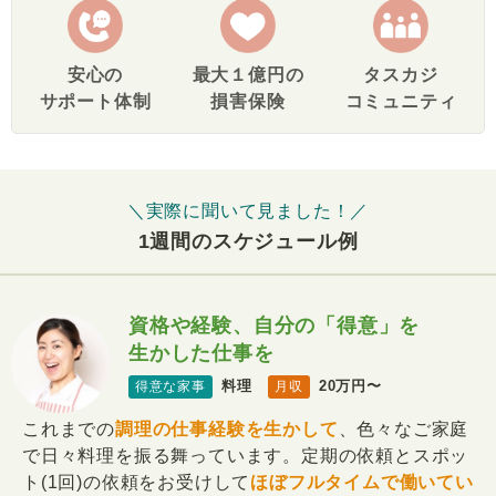
安心の
最大１億円の
タスカジ
サポート体制
損害保険
コミュニティ
＼実際に聞いて見ました！／
1週間のスケジュール例
資格や経験、自分の「得意」を
生かした仕事を
料理
20万円〜
得意な家事
月収
これまでの
調理の仕事経験を生かして
、色々なご家庭
で日々料理を振る舞っています。定期の依頼とスポッ
ト(1回)の依頼をお受けして
ほぼフルタイムで働いてい