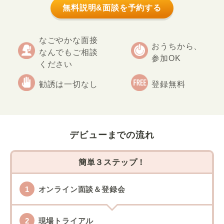
無料説明&面談を予約する
なごやかな面接
おうちから、
なんでもご相談
参加OK
ください
勧誘は一切なし
登録無料
デビューまでの流れ
簡単３ステップ！
オンライン面談＆登録会
現場トライアル