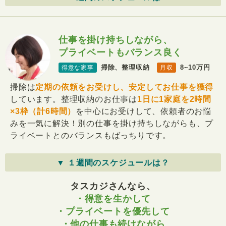
仕事を掛け持ちしながら、
プライベートもバランス良く
掃除、整理収納
8~10万円
得意な家事
月収
掃除は
定期の依頼をお受けし、安定してお仕事を獲得
しています。整理収納のお仕事は
1日に1家庭を2時間
×3枠（計6時間）
を中心にお受けして、依頼者のお悩
みを一気に解決！別の仕事を掛け持ちしながらも、プ
ライベートとのバランスもばっちりです。
▼ １週間のスケジュールは？
タスカジさんなら、
・得意を生かして
・プライベートを優先して
・他の仕事も続けながら