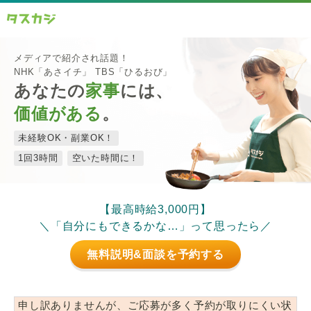
メディアで紹介され話題！
NHK「あさイチ」 TBS「ひるおび」
あなたの
家事
には、
価値がある
。
未経験OK・副業OK！
1回3時間
空いた時間に！
【最高時給3,000円】
＼「自分にもできるかな…」って思ったら／
無料説明&面談を予約する
申し訳ありませんが、ご応募が多く予約が取りにくい状