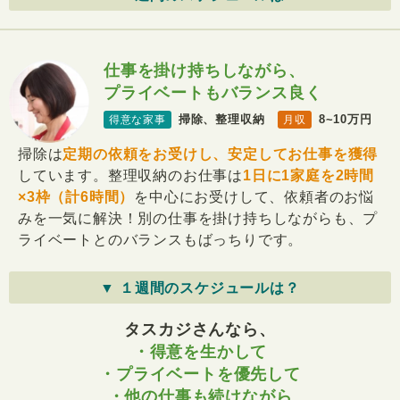
仕事を掛け持ちしながら、
プライベートもバランス良く
掃除、整理収納
8~10万円
得意な家事
月収
掃除は
定期の依頼をお受けし、安定してお仕事を獲得
しています。整理収納のお仕事は
1日に1家庭を2時間
×3枠（計6時間）
を中心にお受けして、依頼者のお悩
みを一気に解決！別の仕事を掛け持ちしながらも、プ
ライベートとのバランスもばっちりです。
▼ １週間のスケジュールは？
タスカジさんなら、
・得意を生かして
・プライベートを優先して
・他の仕事も続けながら