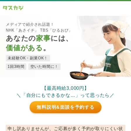
メディアで紹介され話題！
NHK「あさイチ」 TBS「ひるおび」
あなたの
家事
には、
価値がある
。
未経験OK・副業OK！
1回3時間
空いた時間に！
【最高時給3,000円】
＼「自分にもできるかな…」って思ったら／
無料説明&面談を予約する
申し訳ありませんが、ご応募が多く予約が取りにくい状