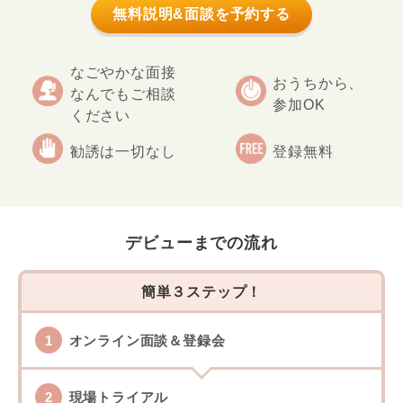
無料説明&面談を予約する
なごやかな面接
おうちから、
なんでもご相談
参加OK
ください
勧誘は一切なし
登録無料
デビューまでの流れ
簡単３ステップ！
オンライン面談＆登録会
現場トライアル