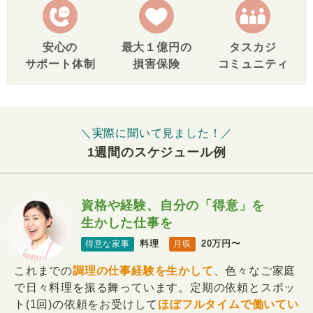
安心の
最大１億円の
タスカジ
サポート体制
損害保険
コミュニティ
＼実際に聞いて見ました！／
1週間のスケジュール例
資格や経験、自分の「得意」を
生かした仕事を
料理
20万円〜
得意な家事
月収
これまでの
調理の仕事経験を生かして
、色々なご家庭
で日々料理を振る舞っています。定期の依頼とスポッ
ト(1回)の依頼をお受けして
ほぼフルタイムで働いてい