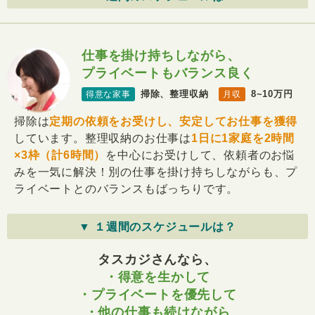
仕事を掛け持ちしながら、
プライベートもバランス良く
掃除、整理収納
8~10万円
得意な家事
月収
掃除は
定期の依頼をお受けし、安定してお仕事を獲得
しています。整理収納のお仕事は
1日に1家庭を2時間
×3枠（計6時間）
を中心にお受けして、依頼者のお悩
みを一気に解決！別の仕事を掛け持ちしながらも、プ
ライベートとのバランスもばっちりです。
▼ １週間のスケジュールは？
タスカジさんなら、
・得意を生かして
・プライベートを優先して
・他の仕事も続けながら