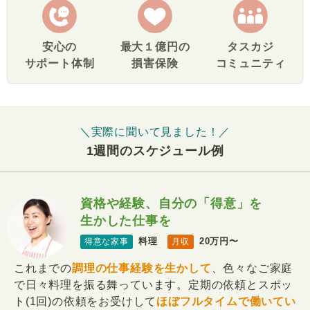
安心の
最大１億円の
タスカジ
サポート体制
損害保険
コミュニティ
＼実際に聞いて見ました！／
1週間のスケジュール例
資格や経験、自分の「得意」を
生かした仕事を
料理
20万円〜
得意な家事
月収
これまでの
調理の仕事経験を生かして
、色々なご家庭
で日々料理を振る舞っています。定期の依頼とスポッ
ト(1回)の依頼をお受けして
ほぼフルタイムで働いてい