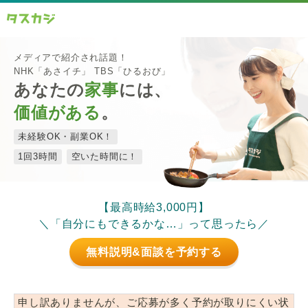
メディアで紹介され話題！
NHK「あさイチ」 TBS「ひるおび」
あなたの
家事
には、
価値がある
。
未経験OK・副業OK！
1回3時間
空いた時間に！
【最高時給3,000円】
＼「自分にもできるかな…」って思ったら／
無料説明&面談を予約する
申し訳ありませんが、ご応募が多く予約が取りにくい状