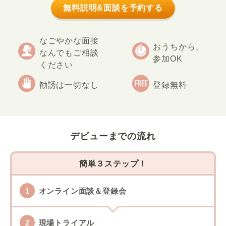
無料説明&面談を予約する
なごやかな面接
おうちから、
なんでもご相談
参加OK
ください
勧誘は一切なし
登録無料
デビューまでの流れ
簡単３ステップ！
オンライン面談＆登録会
現場トライアル