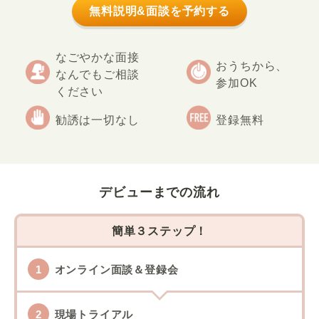
無料説明&面談を予約する
なごやかな面接
おうちから、
なんでもご相談
参加OK
ください
勧誘は一切なし
登録無料
デビューまでの流れ
簡単３ステップ！
オンライン面談＆登録会
現場トライアル