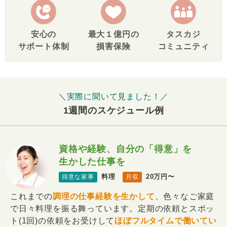
安心の
最大１億円の
タスカジ
サポート体制
損害保険
コミュニティ
＼実際に聞いて見ました！／
1週間のスケジュール例
資格や経験、自分の「得意」を
生かした仕事を
料理
20万円〜
得意な家事
月収
これまでの
調理の仕事経験を生かして
、色々なご家庭
で日々料理を振る舞っています。定期の依頼とスポッ
ト(1回)の依頼をお受けして
ほぼフルタイムで働いてい