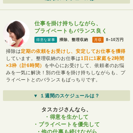
仕事を掛け持ちしながら、
プライベートもバランス良く
掃除、整理収納
8~10万円
得意な家事
月収
掃除は
定期の依頼をお受けし、安定してお仕事を獲得
しています。整理収納のお仕事は
1日に1家庭を2時間
×3枠（計6時間）
を中心にお受けして、依頼者のお悩
みを一気に解決！別の仕事を掛け持ちしながらも、プ
ライベートとのバランスもばっちりです。
▼ １週間のスケジュールは？
タスカジさんなら、
・得意を生かして
・プライベートを優先して
・他の仕事も続けながら