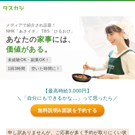
メディアで紹介され話題！
NHK「あさイチ」 TBS「ひるおび」
あなたの
家事
には、
価値がある
。
未経験OK・副業OK！
1回3時間
空いた時間に！
【最高時給3,000円】
＼「自分にもできるかな…」って思ったら／
無料説明&面談を予約する
申し訳ありませんが、ご応募が多く予約が取りにくい状