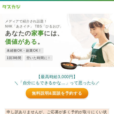
メディアで紹介され話題！
NHK「あさイチ」 TBS「ひるおび」
あなたの
家事
には、
価値がある
。
未経験OK・副業OK！
1回3時間
空いた時間に！
【最高時給3,000円】
＼「自分にもできるかな…」って思ったら／
無料説明&面談を予約する
申し訳ありませんが、ご応募が多く予約が取りにくい状