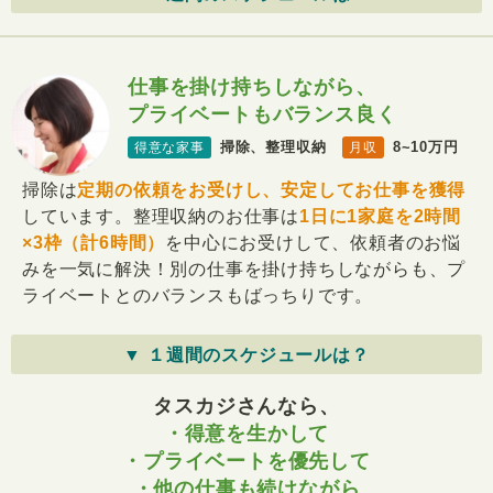
仕事を掛け持ちしながら、
プライベートもバランス良く
掃除、整理収納
8~10万円
得意な家事
月収
掃除は
定期の依頼をお受けし、安定してお仕事を獲得
しています。整理収納のお仕事は
1日に1家庭を2時間
×3枠（計6時間）
を中心にお受けして、依頼者のお悩
みを一気に解決！別の仕事を掛け持ちしながらも、プ
ライベートとのバランスもばっちりです。
▼ １週間のスケジュールは？
タスカジさんなら、
・得意を生かして
・プライベートを優先して
・他の仕事も続けながら