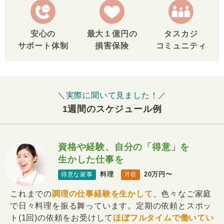
安心の
最大１億円の
タスカジ
サポート体制
損害保険
コミュニティ
＼実際に聞いて見ました！／
1週間のスケジュール例
資格や経験、自分の「得意」を
生かした仕事を
料理
20万円〜
得意な家事
月収
これまでの
調理の仕事経験を生かして
、色々なご家庭
で日々料理を振る舞っています。定期の依頼とスポッ
ト(1回)の依頼をお受けして
ほぼフルタイムで働いてい