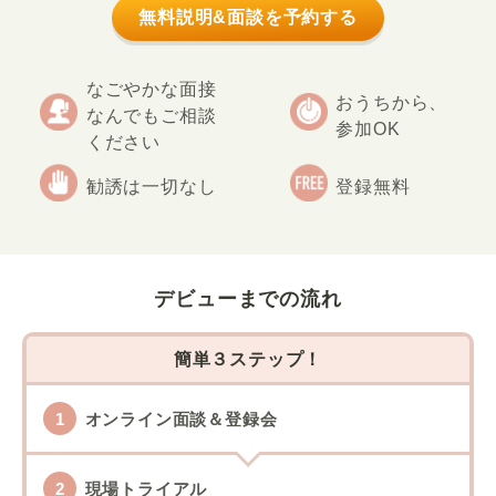
無料説明&面談を予約する
なごやかな面接
おうちから、
なんでもご相談
参加OK
ください
勧誘は一切なし
登録無料
デビューまでの流れ
簡単３ステップ！
オンライン面談＆登録会
現場トライアル