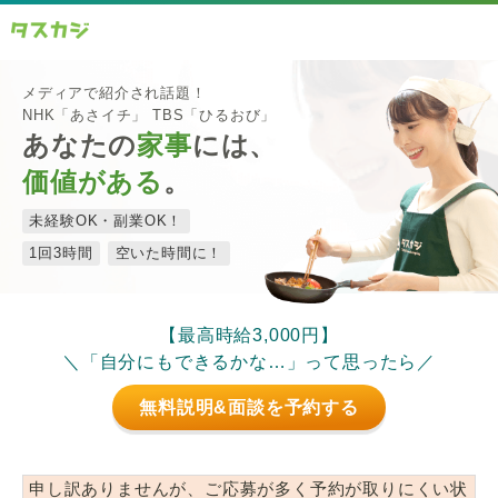
メディアで紹介され話題！
NHK「あさイチ」 TBS「ひるおび」
あなたの
家事
には、
価値がある
。
未経験OK・副業OK！
1回3時間
空いた時間に！
【最高時給3,000円】
＼「自分にもできるかな…」って思ったら／
無料説明&面談を予約する
申し訳ありませんが、ご応募が多く予約が取りにくい状