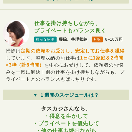
仕事を掛け持ちしながら、
プライベートもバランス良く
掃除、整理収納
8~10万円
得意な家事
月収
掃除は
定期の依頼をお受けし、安定してお仕事を獲得
しています。整理収納のお仕事は
1日に1家庭を2時間
×3枠（計6時間）
を中心にお受けして、依頼者のお悩
みを一気に解決！別の仕事を掛け持ちしながらも、プ
ライベートとのバランスもばっちりです。
▼ １週間のスケジュールは？
タスカジさんなら、
・得意を生かして
・プライベートを優先して
・他の仕事も続けながら