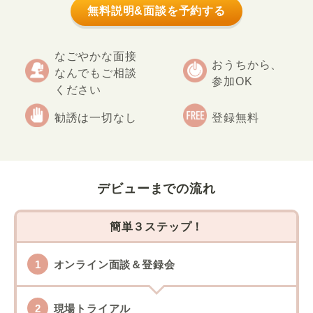
無料説明&面談を予約する
なごやかな面接
おうちから、
なんでもご相談
参加OK
ください
勧誘は一切なし
登録無料
デビューまでの流れ
簡単３ステップ！
オンライン面談＆登録会
現場トライアル