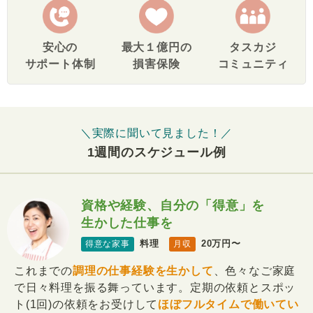
安心の
最大１億円の
タスカジ
サポート体制
損害保険
コミュニティ
＼実際に聞いて見ました！／
1週間のスケジュール例
資格や経験、自分の「得意」を
生かした仕事を
料理
20万円〜
得意な家事
月収
これまでの
調理の仕事経験を生かして
、色々なご家庭
で日々料理を振る舞っています。定期の依頼とスポッ
ト(1回)の依頼をお受けして
ほぼフルタイムで働いてい