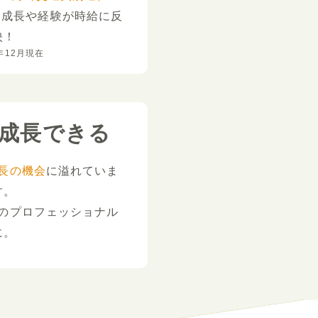
。
成長や経験が時給に反
映！
年12月現在
成長できる
長の機会
に溢れていま
す。
のプロフェッショナル
に。