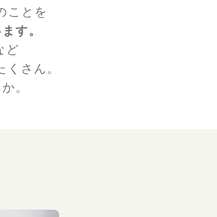
のことを
います。
など
たくさん。
んか。