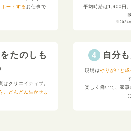
サポートする
お仕事で
平均時給は1,900円
。
※2024
夫をたのしも
自分も
う
現場は
やりがいと成
実はクリエイティブ。
楽しく働いて、家事
を、どんどん生かせま
。