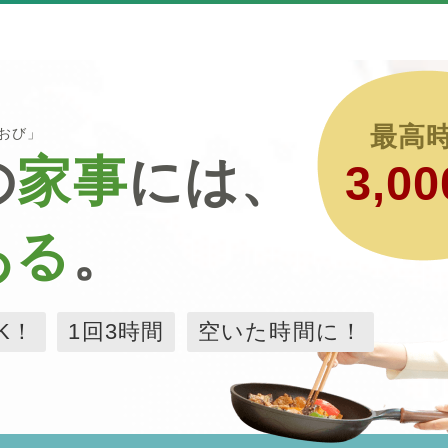
最高
るおび」
の
家事
には、
3,00
ある
。
K！
1回3時間
空いた時間に！