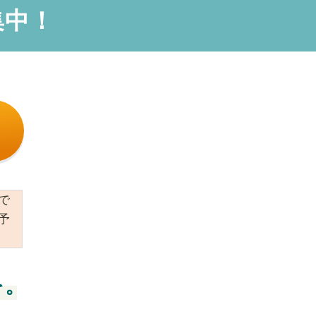
集中！
で
予
を。