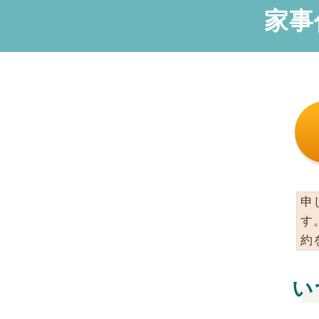
家事
申
す
約
い