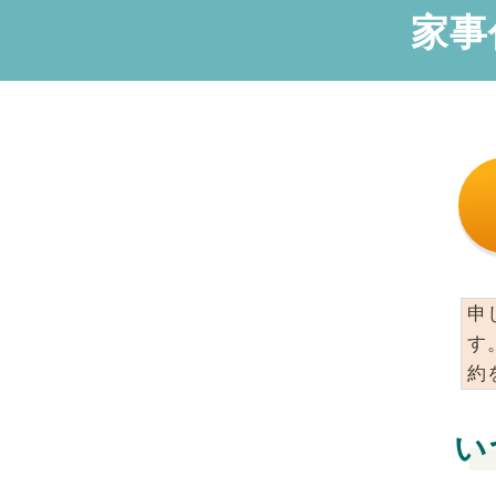
家事
申
す
約
い