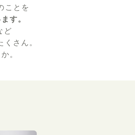
のことを
います。
など
たくさん。
んか。