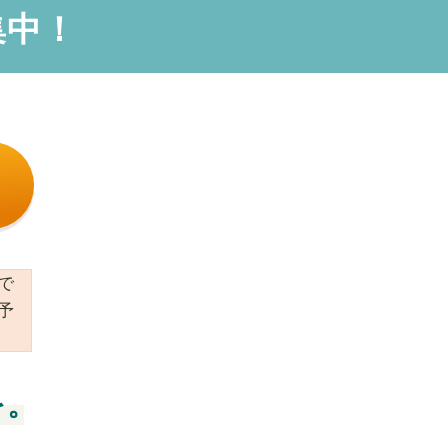
集中！
で
予
を。