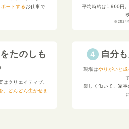
サポートする
お仕事で
平均時給は1,900円
。
※2024
夫をたのしも
自分も
う
現場は
やりがいと成
実はクリエイティブ。
楽しく働いて、家事
を、どんどん生かせま
。