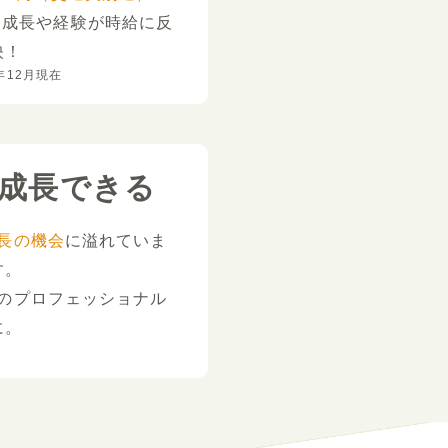
。
成長や経験が時給に反
映！
年12月現在
成長できる
長の機会
に溢れていま
す。
のプロフェッショナル
に。