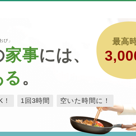
最高
るおび」
の
家事
には、
3,00
ある
。
K！
1回3時間
空いた時間に！