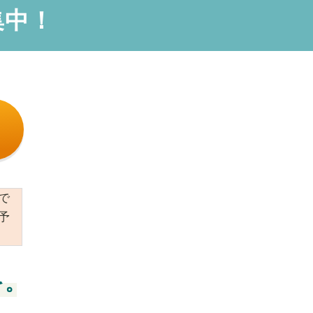
集中！
で
予
を。