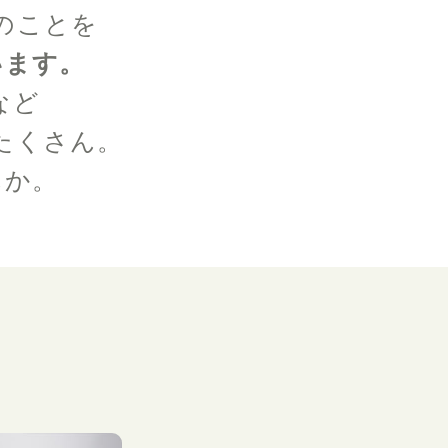
のことを
います。
など
たくさん。
んか。