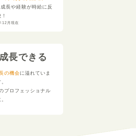
。
成長や経験が時給に反
映！
年12月現在
成長できる
長の機会
に溢れていま
す。
のプロフェッショナル
に。