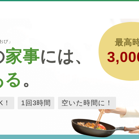
最高
るおび」
の
家事
には、
3,00
ある
。
K！
1回3時間
空いた時間に！