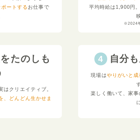
サポートする
お仕事で
平均時給は1,900円
。
※2024
夫をたのしも
自分も
う
現場は
やりがいと成
実はクリエイティブ。
楽しく働いて、家事
を、どんどん生かせま
。