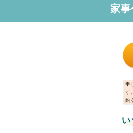
家事
申
す
約
い