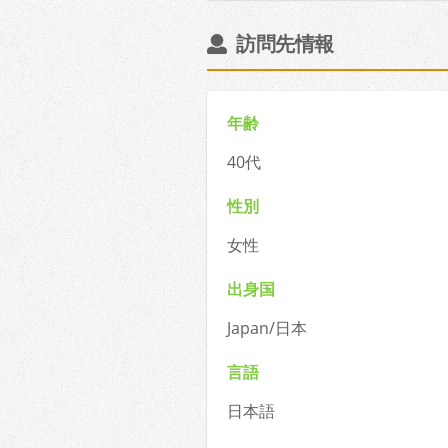
訪問先情報
年齢
40代
性別
女性
出身国
Japan/日本
言語
日本語