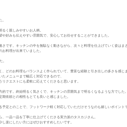
た。
明るく親しみやすいお人柄。
望や好みも伝えやすい雰囲気で、安心してお任せすることができました。
速さです。キッチンの中を無駄なく動きながら、次々と料理を仕上げていく姿はま
のお料理が出来ていました。
た。
く、どのお料理もバランスよく作られていて、豊富な経験と引き出しの多さを感じ
いたメニューまで幅広く対応できるので、
うリクエストにも柔軟に応えてくださると思います。
力的です。終始明るく気さくで、キッチンの雰囲気まで明るくなるような方でした
定期依頼との相性もとても良いと感じました。
る予定とのことで、フットワーク軽く対応していただけそうなのも嬉しいポイント
ら、一品一品を丁寧に仕上げてくださる実力派のタスカジさん。
少し楽にしたい方にはぜひおすすめしたいです。