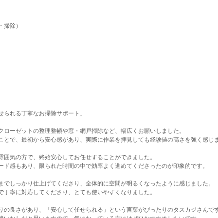
・掃除）
せられる丁寧なお掃除サポート」
クローゼットの整理整頓や窓・網戸掃除など、幅広くお願いしました。
ことで、最初から安心感があり、実際に作業を拝見しても経験値の高さを強く感じ
雰囲気の方で、終始安心してお任せすることができました。
ード感もあり、限られた時間の中で効率よく進めてくださったのが印象的です。
までしっかり仕上げてくださり、全体的に空間が明るくなったように感じました。
で丁寧に対応してくださり、とても使いやすくなりました。
りの良さがあり、「安心して任せられる」という言葉がぴったりのタスカジさんで