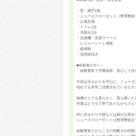
・窓、網戸2面
・シューズクローゼット（整理整頓
・お風呂場
・トイレ2台
・洗面台2台
・洗濯機・洗濯スペース
・レジャーシート掃除
・鏡掃除
・玄関床拭き
■依頼者の方へ：
「経験豊富で手際抜群、安心して任
今回は水まわりを中心に、シューズ
他社でも長年ご活躍されているとの
物腰がとても柔らかく、落ち着いた
作業はとても丁寧でありながらスピ
特に水まわりや鏡などは細かな部分
シューズクローゼットは整理整頓ま
経験豊富だからこその判断力や段取