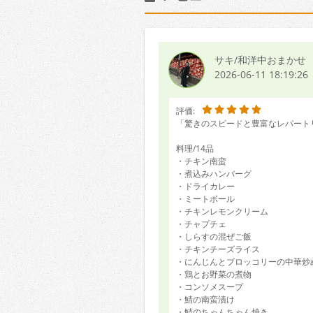
サキ/和洋中おまかせ
2026-06-11 18:19:26
評価:
「驚きのスピードと豊富なレパート
料理/14品
・チキン南蛮
・煮込みハンバーグ
・ドライカレー
・ミートボール
・チキンレモンクリーム
・チャプチェ
・しらすの混ぜご飯
・チキンチーズライス
・にんじんとブロッコリーの中華炒
・鶏とお野菜の煮物
・コンソメスープ
・鯖の南蛮漬け
・鯖のちゃんちゃん焼き