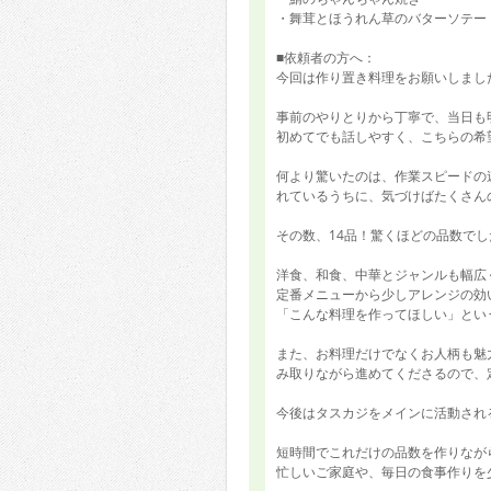
・舞茸とほうれん草のバターソテー
■依頼者の方へ：
今回は作り置き料理をお願いしまし
事前のやりとりから丁寧で、当日も
初めてでも話しやすく、こちらの希
何より驚いたのは、作業スピードの
れているうちに、気づけばたくさん
その数、14品！驚くほどの品数でし
洋食、和食、中華とジャンルも幅広
定番メニューから少しアレンジの効
「こんな料理を作ってほしい」とい
また、お料理だけでなくお人柄も魅
み取りながら進めてくださるので、
今後はタスカジをメインに活動され
短時間でこれだけの品数を作りなが
忙しいご家庭や、毎日の食事作りを